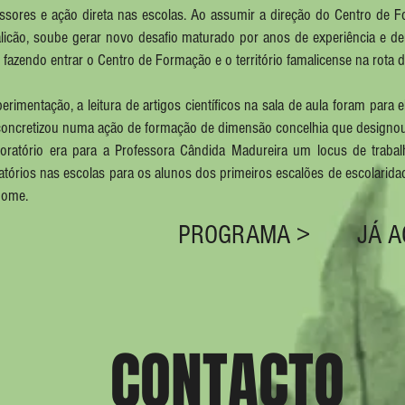
essores e ação direta nas escolas. Ao assumir a direção do Centro de
icão, soube gerar novo desafio maturado por anos de experiência e deu
l, fazendo entrar o Centro de Formação e o território famalicense na rota 
erimentação, a leitura de artigos científicos na sala de aula foram para
oncretizou numa ação de formação de dimensão concelhia que designou p
boratório era para a Professora Cândida Madureira um locus de traba
atórios nas escolas para os alunos dos primeiros escalões de escolari
nome.
PROGRAMA >
JÁ 
CONTACTO