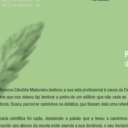
 dia 21 de fevereiro - 6h
rofessora Cândid
ue queremos continuar em
fessora Cândida Madureira dedicou a sua vida profissional à causa da Ci
ca que nos deixou faz lembrar a pedra de um edifício que não cede ao 
ência. Ousou percorrer caminhos na didática, que fizeram dela uma refer
teracia científica foi razão, desiderato e paixão que a levou a cami
nscrito aos alunos da escola onde exercia a sua docência, o seu horizo