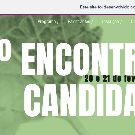
Este site foi desenvolvido c
Início /
Programa /
Palestrantes /
Inscrição /
Lo
.º ENCONT
20 e 21 de fe
ANDIDA 