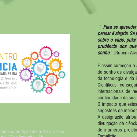
“
Para se aprender
pensar é alegria. Se
sobre o vazio, pula
prudência dos qu
sonho
.” (Rubem Alve
E assim começou a a
do sonho de divulgar
da tecnologia e da 
Científicas conseg
internacionais de r
continuidade da sua 
O impacto que estas
sugestões de melhor
A designação atrib
divulgação da ciênc
de inúmeros projet
tado como Ação de Curta Duração:
Famalicão.
 dia 20 de fevereiro - 4h